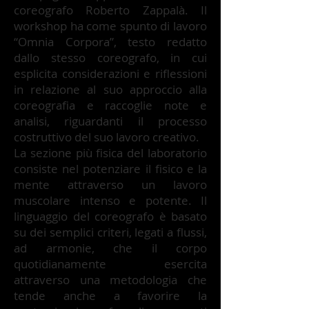
coreografo Roberto Zappalà. Il
workshop ha come spunto di lavoro
“Omnia Corpora”, testo redatto
dallo stesso coreografo, in cui
esplicita considerazioni e riflessioni
in relazione al suo approccio alla
coreografia e raccoglie note e
analisi, riguardanti il processo
costruttivo del suo lavoro creativo.
La sezione più fisica del laboratorio
consiste nel potenziare il fisico e la
mente attraverso un lavoro
muscolare intenso e potente. Il
linguaggio del coreografo è basato
su dei semplici criteri, legati a flussi,
ad armonie, che il corpo
quotidianamente esercita
attraverso una metodologia che
tende anche a favorire la