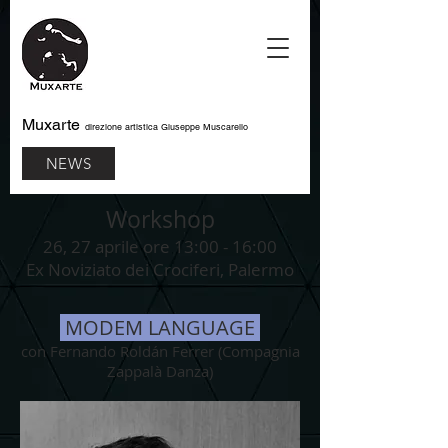
Muxarte
direzione artistica Giuseppe Muscarello
NEWS
Workshop
26, 27 aprile ore 13:00 - 16:00
Ex Noviziato dei Crociferi, Palermo
MODEM LANGUAGE
con Fernando Roldán Ferrer (Compagnia
Zappalà Danza)