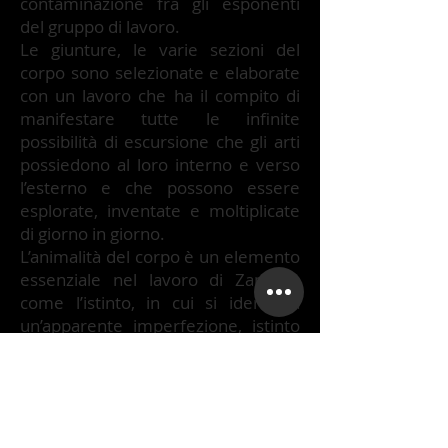
contaminazione fra gli esponenti
del gruppo di lavoro.
Le giunture, le varie sezioni del
corpo sono selezionate e elaborate
con un lavoro che ha il compito di
manifestare tutte le infinite
possibilità di escursione che gli arti
possiedono al loro interno e verso
l’esterno e che possono essere
esplorate, inventate e moltiplicate
di giorno in giorno.
L’animalità del corpo è un elemento
essenziale nel lavoro di Zappalà,
come l’istinto, in cui si identifica
un’apparente imperfezione, istinto
e imperfezione, entrambi valori
aggiunti del movimento nel
vocabolario del coreografo.
Il laboratorio è tenuto dai danzatori