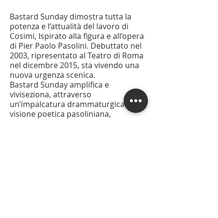
Bastard Sunday dimostra tutta la
potenza e l’attualità del lavoro di
Cosimi, Ispirato alla figura e all’opera
di Pier Paolo Pasolini. Debuttato nel
2003, ripresentato al Teatro di Roma
nel dicembre 2015, sta vivendo una
nuova urgenza scenica.
Bastard Sunday amplifica e
viviseziona, attraverso
un’impalcatura drammaturgica la
visione poetica pasoliniana,
aprendola ad una complessità
inedita. Interpretato da due figure
che rappresentano l’anima maschile
e femminile del poeta. Bastard
Sunday si muove in un paesaggio
astratto, sospeso, rarefatto che
arriva alla fine a caricarsi di un
presagio di speranza.
Bastard Sunday si avvale per le