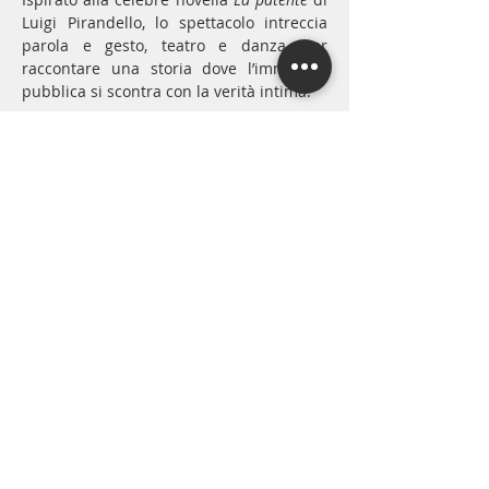
Luigi Pirandello, lo spettacolo intreccia 
parola e gesto, teatro e danza, per 
raccontare una storia dove l’immagine 
pubblica si scontra con la verità intima.
Mostra di più
Condividi
PRIVACY POLICY
COOKIE POLICY