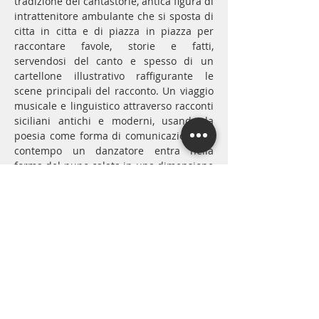
tradizione dei cantastorie, antica figura di 
intrattenitore ambulante che si sposta di 
citta in citta e di piazza in piazza per 
raccontare favole, storie e fatti, 
servendosi del canto e spesso di un 
cartellone illustrativo raffigurante le 
scene principali del racconto. Un viaggio 
musicale e linguistico attraverso racconti 
siciliani antichi e moderni, usando la 
poesia come forma di comunicazione. Al 
contempo un danzatore entra nella 
forma del pupo calata in una dimensione 
narrativa, quella dell’Orlando Furioso, la 
caratterizzazione del gesto si fonde con 
la ricerca del personaggio che segue il 
filo ideale di una storia.
Condividi