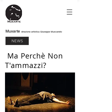
Muxarte
direzione artistica Giuseppe Muscarello
NEWS
Ma Perchè Non
T'ammazzi?