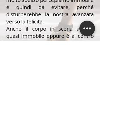
e quindi da evitare, perché
disturberebbe la nostra avanzata
verso la felicità.
Anche il corpo in scena appare
quasi immobile eppure è al centro
della scena (e dell’intero lavoro): un
corpo che cerca di non imporre la
sua presenza ma di essere
presente con il desiderio di liberare
lo spazio e le connessioni che
esistono tra il suo vissuto/sentire e
quello dello spettatore.
Una domanda accompagna dal
principio la ricerca di Out of Me,
Inside You: può la malinconia
trasformarsi in un movimento
rivoluzionario?
PRIVACY POLICY
COOKIE POLICY